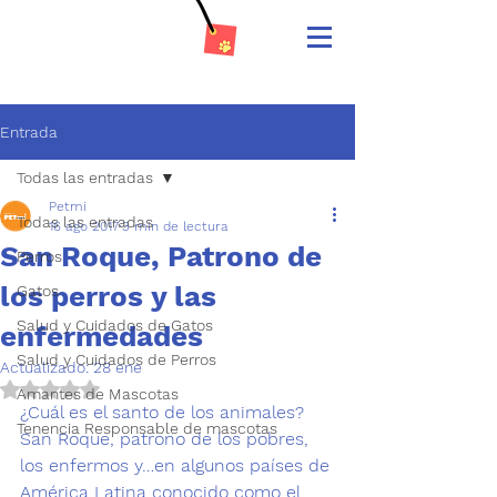
Entrada
Todas las entradas
Petmi
Todas las entradas
16 ago 2017
3 min de lectura
San Roque, Patrono de
Perros
los perros y las
Gatos
Salud y Cuidados de Gatos
enfermedades
Salud y Cuidados de Perros
Actualizado:
28 ene
Obtuvo NaN de 5 estrellas.
Amantes de Mascotas
¿Cuál es el santo de los animales? 
Tenencia Responsable de mascotas
San Roque, patrono de los pobres, 
los enfermos y…en algunos países de 
América Latina conocido como el 