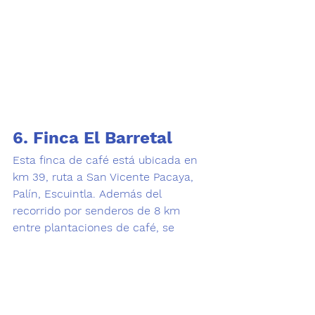
6. Finca El Barretal 
Esta finca de café está ubicada en 
km 39, ruta a San Vicente Pacaya, 
Palín, Escuintla. Además del 
recorrido por senderos de 8 km 
entre plantaciones de café, se 
puede admirar una catarata de 40 
metros de altura, mirador hacia los 
volcanes y una enigmática planta 
eólica, todo rodeado de un 
maravilloso bosque, una diversión 