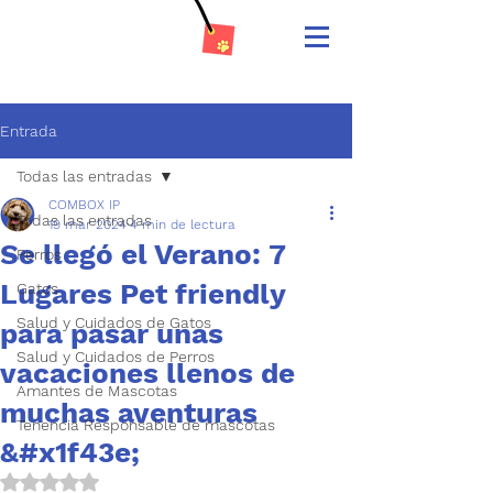
Entrada
Todas las entradas
COMBOX IP
Todas las entradas
19 mar 2024
4 min de lectura
Se llegó el Verano: 7
Perros
Lugares Pet friendly
Gatos
Salud y Cuidados de Gatos
para pasar unas
Salud y Cuidados de Perros
vacaciones llenos de
Amantes de Mascotas
muchas aventuras
Tenencia Responsable de mascotas
&#x1f43e;
Obtuvo NaN de 5 estrellas.