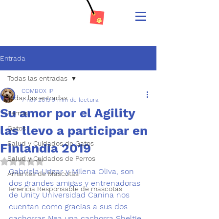
Entrada
Todas las entradas
COMBOX IP
Todas las entradas
7 nov 2019
3 min de lectura
Su amor por el Agility
Perros
las llevo a participar en
Gatos
Salud y Cuidados de Gatos
Finlandia 2019
Salud y Cuidados de Perros
Obtuvo NaN de 5 estrellas.
Gabriela Urizar y Milena Oliva, son 
Amantes de Mascotas
dos grandes amigas y entrenadoras 
Tenencia Responsable de mascotas
de 
Unity Universidad Canina
 nos 
cuentan como gracias a sus dos 
cachorras 
Nea una cachorra Sheltie 