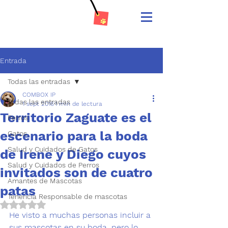
Entrada
Todas las entradas
COMBOX IP
Todas las entradas
1 sept 2016
1 min de lectura
Territorio Zaguate es el
Perros
escenario para la boda
Gatos
Salud y Cuidados de Gatos
de Irene y Diego cuyos
Salud y Cuidados de Perros
invitados son de cuatro
Amantes de Mascotas
patas
Tenencia Responsable de mascotas
Obtuvo NaN de 5 estrellas.
He visto a muchas personas incluir a 
sus 
mascotas en su boda
, pero lo 