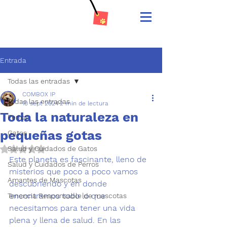
Entrada
Todas las entradas
COMBOX IP
Todas las entradas
10 sept 2024
2 min de lectura
Toda la naturaleza en
Perros
pequeñas gotas
Gatos
Salud y Cuidados de Gatos
Obtuvo NaN de 5 estrellas.
Este planeta es fascinante, lleno de 
Salud y Cuidados de Perros
misterios que poco a poco vamos 
Amantes de Mascotas
descubriendo y en donde 
encontramos todo lo que 
Tenencia Responsable de mascotas
necesitamos para tener una vida 
plena y llena de salud. En las 