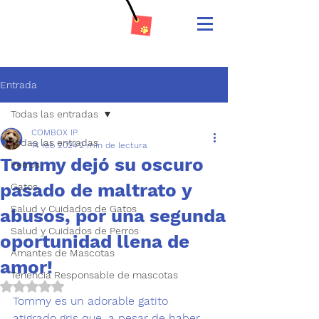
Entrada
Todas las entradas
COMBOX IP
Todas las entradas
14 feb 2024
2 min de lectura
Tommy dejó su oscuro
Perros
pasado de maltrato y
Gatos
Salud y Cuidados de Gatos
abusos, por una segunda
Salud y Cuidados de Perros
oportunidad llena de
Amantes de Mascotas
amor!
Tenencia Responsable de mascotas
Obtuvo NaN de 5 estrellas.
Tommy es un adorable gatito 
atigrado gris que, a pesar de haber 