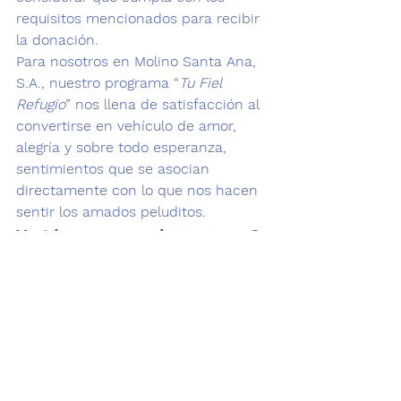
requisitos mencionados para recibir 
la donación.
Para nosotros en 
Molino Santa Ana, 
S.A.
, nuestro programa “
Tu Fiel 
Refugio
” nos llena de satisfacción al 
convertirse en vehículo de amor, 
alegría y sobre todo esperanza, 
sentimientos que se asocian 
directamente con lo que nos hacen 
sentir los amados peluditos.
Y ¿tú como puedes apoyar?
En la compra del alimento 
Fiel 
Amigo
, estarás ayudando a que un % 
de las ventas sea destinado 
mensualmente para la donación del 