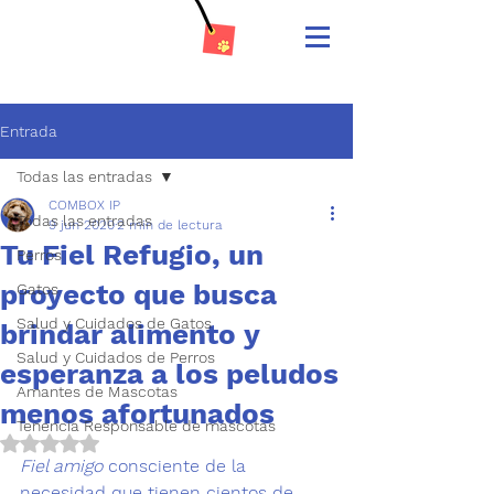
Entrada
Todas las entradas
COMBOX IP
Todas las entradas
9 jun 2020
2 min de lectura
Tu Fiel Refugio, un
Perros
proyecto que busca
Gatos
Salud y Cuidados de Gatos
brindar alimento y
Salud y Cuidados de Perros
esperanza a los peludos
Amantes de Mascotas
menos afortunados
Tenencia Responsable de mascotas
Obtuvo NaN de 5 estrellas.
Fiel amigo
 consciente de la 
necesidad que tienen cientos de 