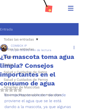
Entrada
Todas las entradas
COMBOX IP
Todas las entradas
25 jun 2020
2 min de lectura
¿Tu mascota toma agua
Perros
limpia? Consejos
Gatos
Salud y Cuidados de Gatos
importantes en el
Salud y Cuidados de Perros
consumo de agua
Amantes de Mascotas
Obtuvo NaN de 5 estrellas.
Es importante conocer de donde 
Tenencia Responsable de mascotas
proviene el agua que se le está 
dando a la mascota, ya que algunas 