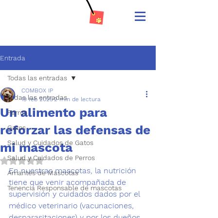
Entrada
Todas las entradas
COMBOX IP
Todas las entradas
19 feb 2025
2 min de lectura
Un alimento para
Perros
reforzar las defensas de
Gatos
Salud y Cuidados de Gatos
mi mascota
Salud y Cuidados de Perros
Obtuvo NaN de 5 estrellas.
En nuestras mascotas, la nutrición 
Amantes de Mascotas
tiene que venir acompañada de 
Tenencia Responsable de mascotas
supervisión y cuidados
 dados por el 
médico veterinario 
(
vacunaciones, 
desparasitaciones
) 
y por los dueños