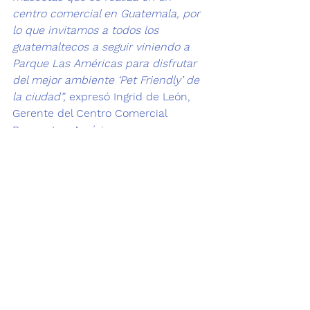
centro comercial en Guatemala, por 
lo que invitamos a todos los 
guatemaltecos a seguir viniendo a 
Parque Las Américas para disfrutar 
del mejor ambiente ‘Pet Friendly’ de 
la ciudad”,
 expresó Ingrid de León, 
Gerente del Centro Comercial 
Parque Las Américas.
La entrada es gratuita para todo 
perrito y visitante que arribe a la 
fiesta con un donativo de bolsa de 
concentrado para perritos sin hogar. 
¡A correr el ladrido!
Tenencia Responsable de mascotas