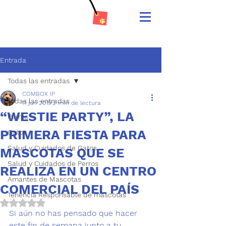
Entrada
Todas las entradas
COMBOX IP
Todas las entradas
11 jun 2019
2 min de lectura
“WESTIE PARTY”, LA
Perros
PRIMERA FIESTA PARA
Gatos
Salud y Cuidados de Gatos
MASCOTAS QUE SE
Salud y Cuidados de Perros
REALIZA EN UN CENTRO
Amantes de Mascotas
COMERCIAL DEL PAÍS
Tenencia Responsable de mascotas
Obtuvo NaN de 5 estrellas.
Si aún no has pensado que hacer 
este fin de semana junto a tu 