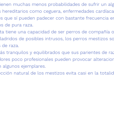
tienen muchas menos probabilidades de sufrir un al
hereditarios
 como ceguera, 
enfermedades cardíaca
s que sí pueden padecer con bastante frecuencia e
s de 
pura raza
.
ta tiene una capacidad de ser perros de compañía o
ladridos de posibles intrusos
, 
los perros mestizos s
 de raza.
ás 
tranquilos y equilibrados
 que sus parientes de ra
adores poco profesionales pueden provocar alteracio
 algunos ejemplares.
cción natural de los mestizos evita casi en la totali