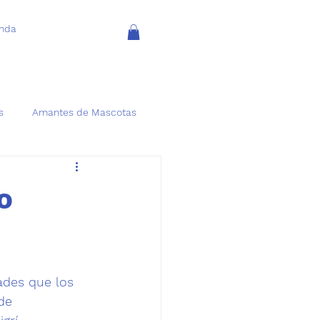
enda
s
Amantes de Mascotas
o
des que los 
de 