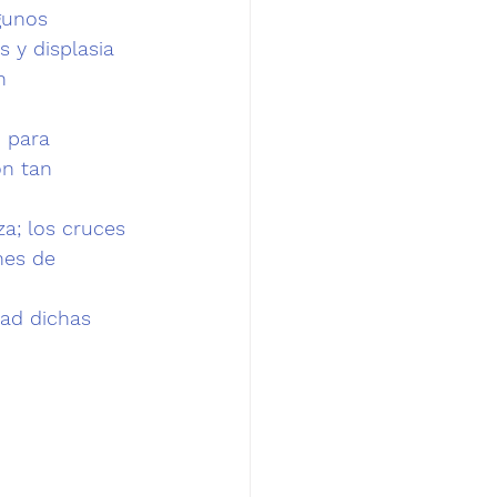
gunos 
s
 y displasia 
n 
 para 
on tan 
za; los cruces 
nes de 
dad dichas 