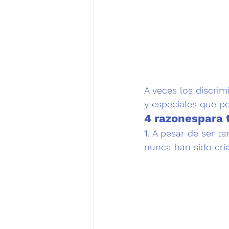
A veces los discri
y especiales que po
4 razones
para 
1.
 A pesar de ser ta
nunca han sido cri