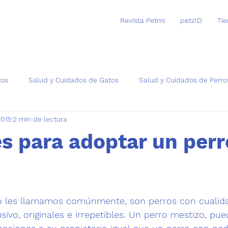
Revista Petmi
petzID
Ti
tos
Salud y Cuidados de Gatos
Salud y Cuidados de Perro
2015
2 min de lectura
as
s para adoptar un perr
trellas.
o les llamamos comúnmente, son perros con cualida
sivo, originales e irrepetibles. Un perro mestizo, pue