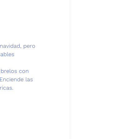
navidad, pero 
ables 
ubrelos con 
Enciende las 
icas. 