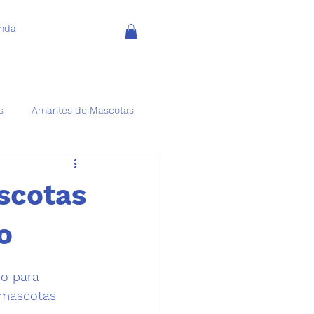
enda
s
Amantes de Mascotas
scotas
o
ro para 
 mascotas 