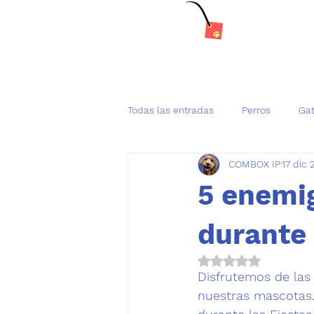
Todas las entradas
Perros
Ga
COMBOX IP
17 dic
Tenencia Responsable de mascot
5 enemi
durante 
Obtuvo NaN de 5 es
Disfrutemos de las 
nuestras mascotas.