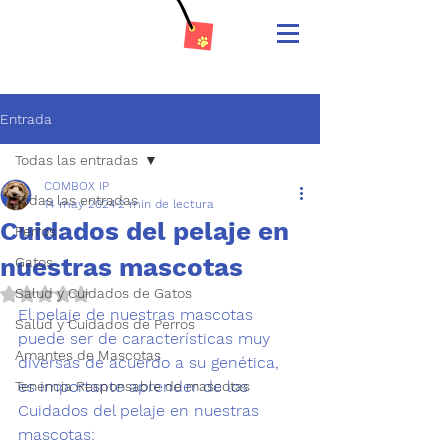
Entrada
Todas las entradas
COMBOX IP
Todas las entradas
14 may 2024
2 min de lectura
Cuidados del pelaje en
Perros
nuestras mascotas
Gatos
Salud y Cuidados de Gatos
Obtuvo NaN de 5 estrellas.
El pelaje de nuestras mascotas 
Salud y Cuidados de Perros
puede ser de características muy 
Amantes de Mascotas
diversas de acuerdo a su genética, 
es importante aprender de los 
Tenencia Responsable de mascotas
Cuidados del pelaje en nuestras 
mascotas
: