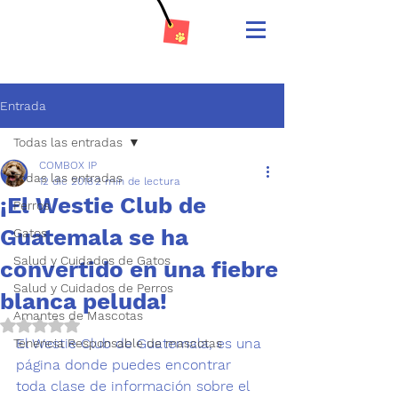
Entrada
Todas las entradas
COMBOX IP
Todas las entradas
12 dic 2018
2 min de lectura
¡El Westie Club de
Perros
Guatemala se ha
Gatos
Salud y Cuidados de Gatos
convertido en una fiebre
Salud y Cuidados de Perros
blanca peluda!
Amantes de Mascotas
Obtuvo NaN de 5 estrellas.
El Westie Club de Guatemala, es una 
Tenencia Responsable de mascotas
página donde puedes encontrar 
toda clase de información sobre el 