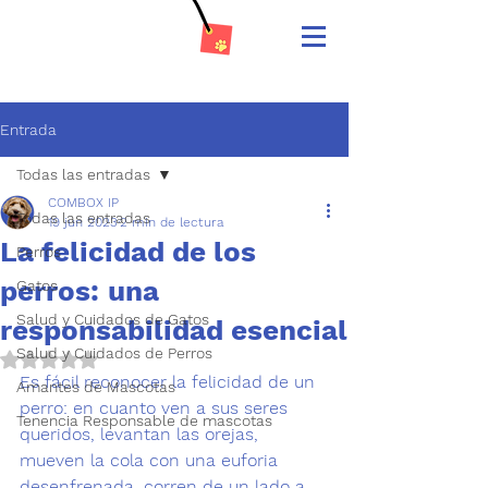
Entrada
Todas las entradas
COMBOX IP
Todas las entradas
19 jun 2023
2 min de lectura
La felicidad de los
Perros
perros: una
Gatos
Salud y Cuidados de Gatos
responsabilidad esencial
Salud y Cuidados de Perros
Obtuvo NaN de 5 estrellas.
Es fácil reconocer la felicidad de un 
Amantes de Mascotas
perro:
 en cuanto ven a sus seres 
Tenencia Responsable de mascotas
queridos, levantan las orejas, 
mueven la cola con una euforia 
desenfrenada, corren de un lado a 