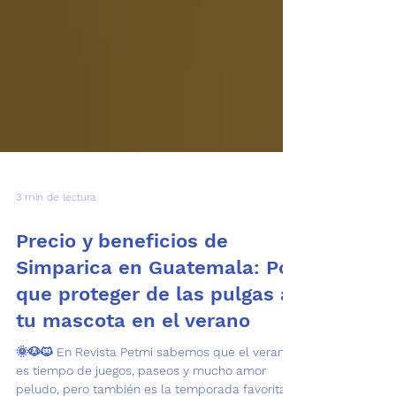
3 min de lectura
Precio y beneficios de
Simparica en Guatemala: Por
que proteger de las pulgas a
tu mascota en el verano
🌞🐶🐱 En Revista Petmi sabemos que el verano